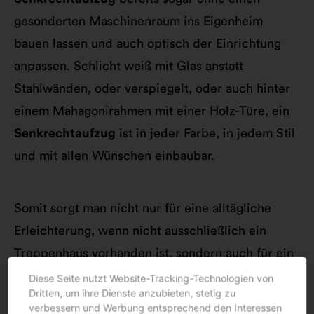
gesonderten Maschinenraum ins Eigenheim
bauen lassen und auch optisch der Einrichtung
anpassen. Schlicht weiß mit Glas anstatt
Stahlwänden, oder verspiegelt, oder auch hinter
einem Mahagonirahmen mit einer Holz-Türe, ein
Senkrechtaufzug
ist in jeder Farbe, in jedem Stil
und mit allen Wünschen einbaubar.
Somit sorgt man nicht nur für eine alltägliche
Erleichterung, wenn nicht ausschließlich ein
Treppenhaus vorhanden ist, sondern auch für ein
barrierefreies Leben. Gerade wenn man ein
Diese Seite nutzt Website-Tracking-Technologien von
Dritten, um ihre Dienste anzubieten, stetig zu
eigenes Haus zu hegen und zu pflegen hat und
verbessern und Werbung entsprechend den Interessen