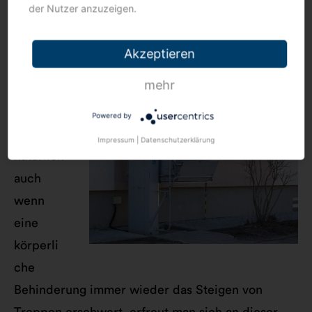
womöglich bereits etwas älter wird, bietet sich
der Nutzer anzuzeigen.
ein
Senkrechtaufzug
an, wodurch zumindest
alltägliche Situationen erleichtert werden.
Akzeptieren
mehr
Powered by
Aber
Impressum
|
Datenschutzerklärung
natürlich
auch
wenn
eine
körperli
che
Behinderung immer wieder das Steigen von
Treppen erschwert, erfreut man sich an dieser