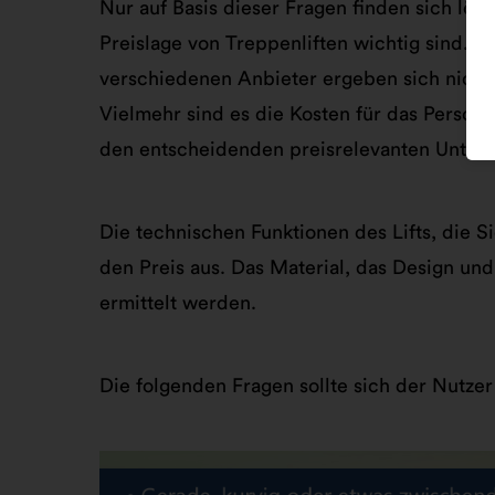
Nur auf Basis dieser Fragen finden sich lös
Preislage von Treppenliften wichtig sind. D
verschiedenen Anbieter ergeben sich nicht 
Vielmehr sind es die Kosten für das Persona
den entscheidenden preisrelevanten Unter
Die technischen Funktionen des Lifts, die S
den Preis aus. Das Material, das Design un
ermittelt werden.
Die folgenden Fragen sollte sich der Nutzer