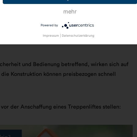
ungsorientierte Antworten, die im Kontext der
mehr
ie zum Teil gravierenden Preisunterschiede der
unbedingt aufgrund der Qualität eines Produkts.
Powered by
l, die Werbung und die Logistik des Anbieters, die
Impressum
|
Datenschutzerklärung
schied ausmachen.
icherheit und Bedienung betreffend, wirken sich auf
d die Konstruktion können preisbezogen schnell
 vor der Anschaffung eines Treppenliftes stellen: